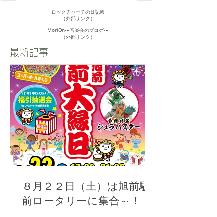
ロックチャーチの日記帳
（外部リンク）
MoriOn〜音楽会のブログ〜
​（外部リンク）
最新記事
８月２２日（土）は旭前駅
前ロータリーに集合～！！