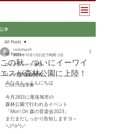
記事
All Posts
rockchurch
All Posts
2023年10月13日
読了時間: 2分
この秋、ついにイーワイ
ロックチャーチ通信
エスが森林公園に上陸！
ロック牧師の楽屋裏
みなさん　こんにちは
こんにちは聖書
今月28日に尾張旭市の
森林公園で行われるイベント
「Mori On 森の音楽会2023」
まだまだしっかり告知しますヨ～
＼(^o^)／