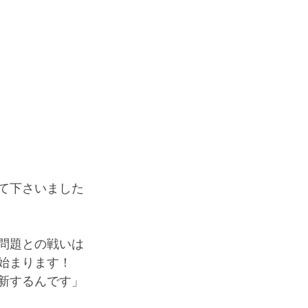
て下さいました
問題との戦いは
始まります！
新するんです」