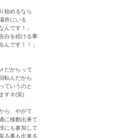
り始めるなら
場所にいる
なんです！」
告白を続ける事
るんです！！」
メだからって
回転んだから
っていうのと
すネ(笑)
から、やがて
適に移動出来て
技にも参加して
取る事も出来る