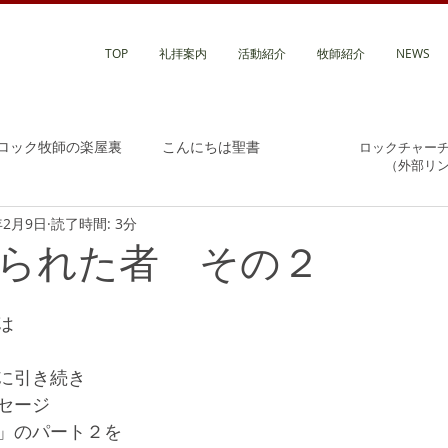
TOP
礼拝案内
活動紹介
牧師紹介
NEWS
ロック牧師の楽屋裏
こんにちは聖書
ロックチャー
（外部リ
年2月9日
読了時間: 3分
られた者 その２
は
に引き続き
セージ
」のパート２を