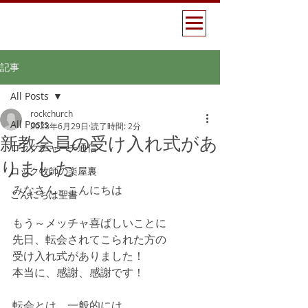
記事
All Posts
rockchurch
All Posts
2023年6月29日
読了時間: 2分
新教会員の受け入れ式があ
ロックチャーチ通信
りました
ロック牧師の楽屋裏
みなさん　こんにちは
こんにちは聖書
もう～メッチャ喜ばしいことに
先日、転会されてこられた方の
受け入れ式がありました！
本当に、感謝、感謝です！
転会とは、一般的には