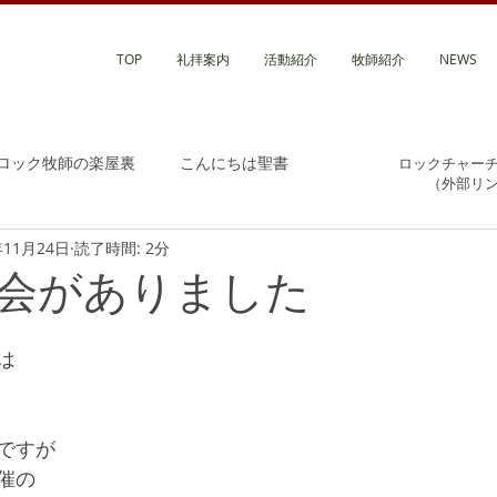
TOP
礼拝案内
活動紹介
牧師紹介
NEWS
ロック牧師の楽屋裏
こんにちは聖書
ロックチャー
（外部リ
年11月24日
読了時間: 2分
会がありました
は
ですが
催の