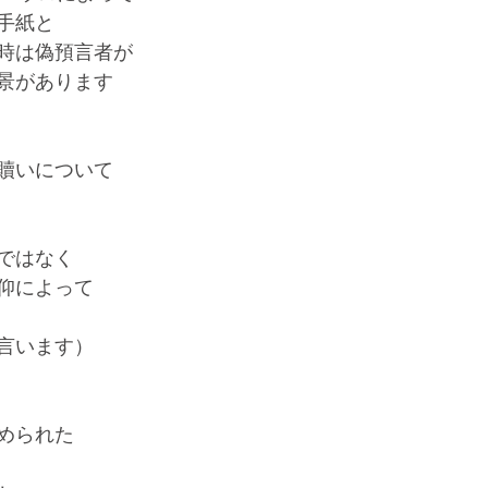
手紙と
時は偽預言者が
景があります
贖いについて
ではなく
仰によって
言います）
められた