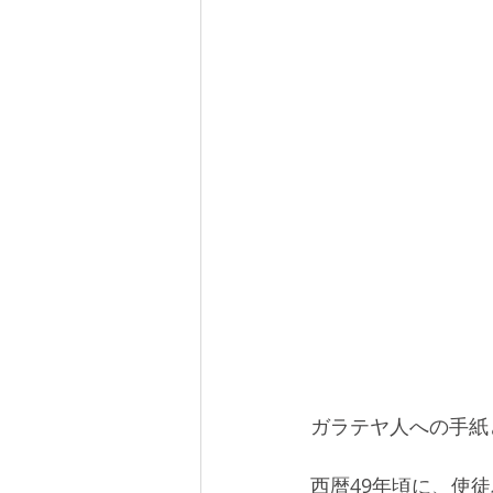
ガラテヤ人への手紙
西暦49年頃に、使