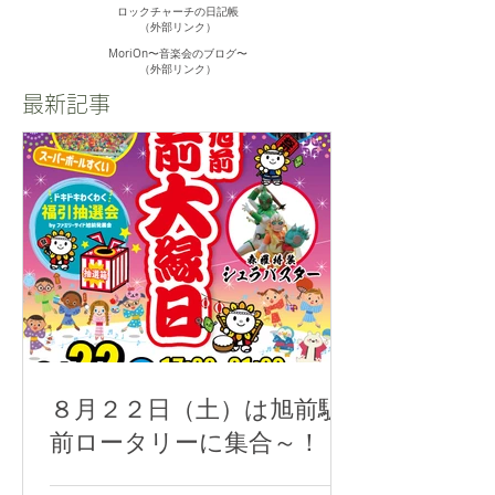
ロックチャーチの日記帳
（外部リンク）
MoriOn〜音楽会のブログ〜
​（外部リンク）
最新記事
８月２２日（土）は旭前駅
前ロータリーに集合～！！