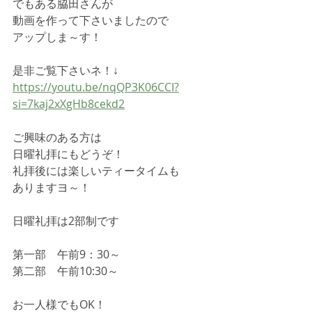
でもある脇田さんが
動画を作って下さいましたので
アップしま～す！
是非ご覧下さいネ！↓
https://youtu.be/nqQP3K06CCI?
si=7kaj2xXgHb8cekd2
ご興味のある方は
日曜礼拝にもどうぞ！
礼拝後には楽しいティータイムも
ありますヨ～！
日曜礼拝は2部制です
第一部　午前9：30～
第二部　午前10:30～
お一人様でもOK！