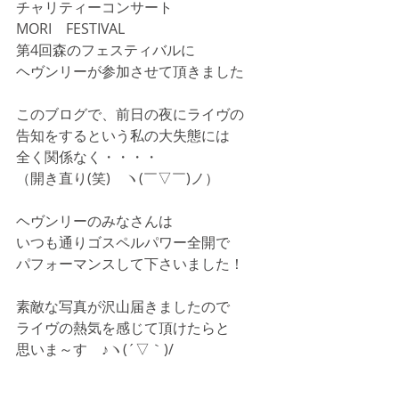
チャリティーコンサート
MORI　FESTIVAL
第4回森のフェスティバルに
ヘヴンリーが参加させて頂きました
このブログで、前日の夜にライヴの
告知をするという私の大失態には
全く関係なく・・・・
（開き直り(笑)　ヽ(￣▽￣)ノ）
ヘヴンリーのみなさんは
いつも通りゴスペルパワー全開で
パフォーマンスして下さいました！
素敵な写真が沢山届きましたので
ライヴの熱気を感じて頂けたらと
思いま～す　♪ヽ(´▽｀)/