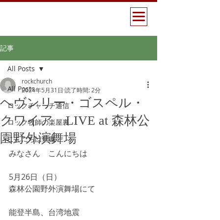
記事
All Posts
rockchurch
All Posts
2024年5月31日
読了時間: 2分
ヘヴンリー・ゴスペル・
ロックチャーチ通信
クワイア LIVE at 森林公
ロック牧師の楽屋裏
園野外演舞場
こんにちは聖書
みなさん　こんにちは
5月26日（日）
森林公園野外演舞場にて
能登半島、台湾地震