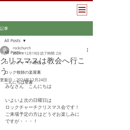
記事
All Posts
rockchurch
All Posts
2024年12月19日
読了時間: 2分
クリスマスは教会へ行こ
ロックチャーチ通信
う
ロック牧師の楽屋裏
更新日：
2024年12月24日
こんにちは聖書
みなさん　こんにちは
いよいよ次の日曜日は
ロックチャーチクリスマス会です！
ご来場予定の方はどうぞお楽しみに
ですが・・・！