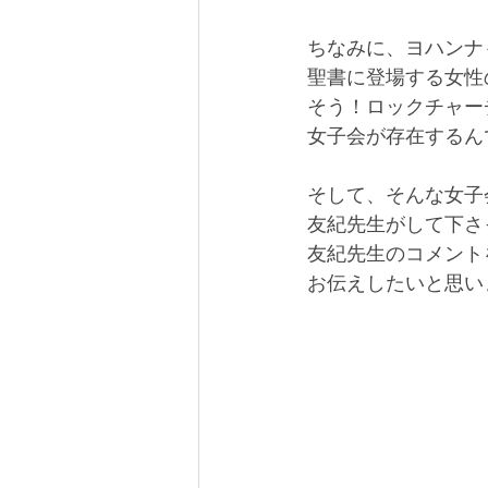
ちなみに、ヨハンナ
聖書に登場する女性
そう！ロックチャー
女子会が存在するんで
そして、そんな女子
友紀先生がして下さ
友紀先生のコメント
お伝えしたいと思います