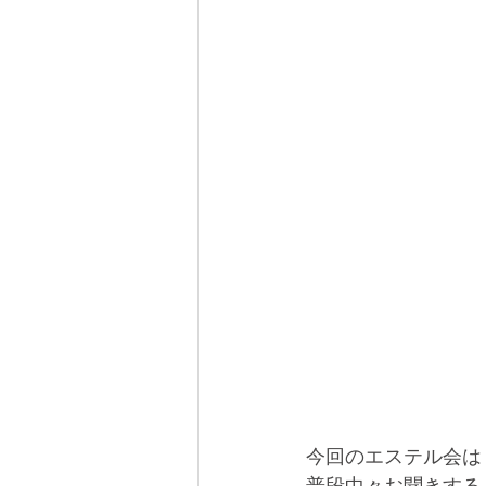
今回のエステル会は
普段中々お聞きする