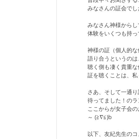
みなさんの証会でし
みなさん神様からし
体験をいくつも持っ
神様の証（個人的な
語り合うというのは
聴く側も凄く貴重な
証を聴くことは、私
さあ、そして一通り
待ってました！のラ
ここからが女子会の
～ (≧∇≦)b
以下、友紀先生のコ