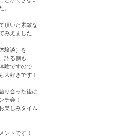
た。
て頂いた素敵な
てみえました
体験談）を
、語る側も
体験ですので
も大好きです！
語り合った後は
ンチ会！
お楽しみタイム
メントです！