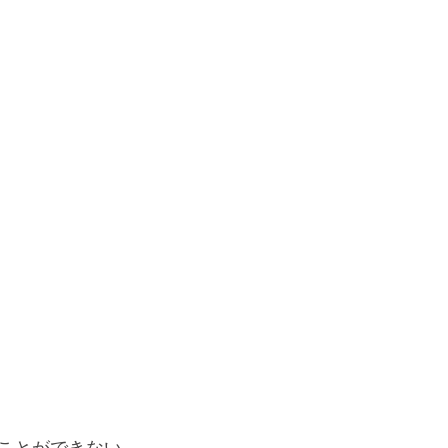
ことができない