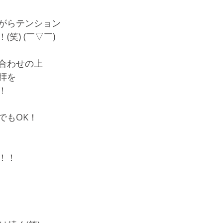
がらテンション
笑) (￣▽￣)
合わせの上
拝を
！
でもOK！
！！