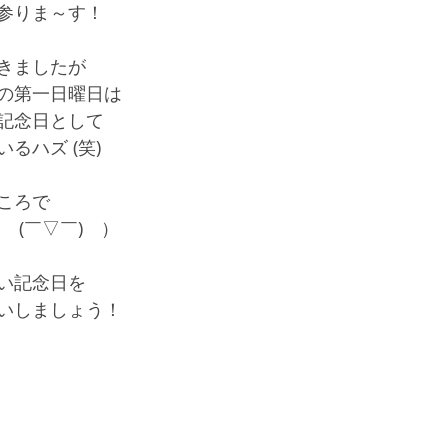
参りま～す！
きましたが
の第一日曜日は
記念日として
るハズ (笑)
ころで
 (￣▽￣)　）
い記念日を
いしましょう！