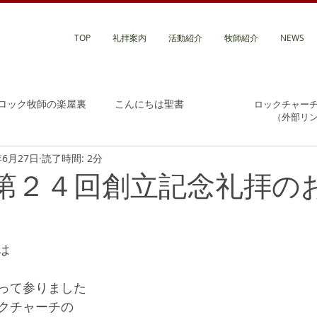
TOP
礼拝案内
活動紹介
牧師紹介
NEWS
ロック牧師の楽屋裏
こんにちは聖書
ロックチャー
（外部リ
年6月27日
読了時間: 2分
 第２４回創立記念礼拝の
は
って参りました
クチャーチの