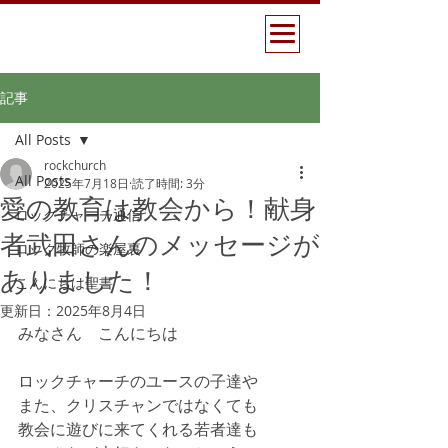
記事
All Posts
rockchurch
All Posts
2025年7月18日
読了時間: 3分
愛の教育は教会から！献身
ロックチャーチ通信
者武田さんのメッセージが
ロック牧師の楽屋裏
ありました！
こんにちは聖書
更新日：
2025年8月4日
みなさん　こんにちは
ロックチャーチのユースの子達や
また、クリスチャンではなくても
教会に遊びに来てくれる若者達も