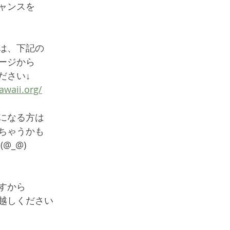
ャンスを
は、下記の
ージから
ださい↓
waii.org/
になる方は
ちゃうかも
@_@)
すから
越しください