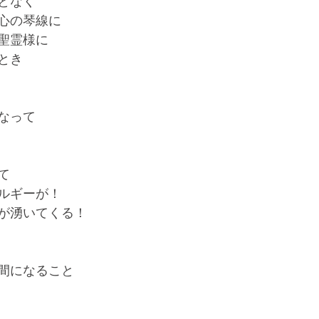
となく
心の琴線に
聖霊様に
とき
なって
て
ルギーが！
が湧いてくる！
間になること