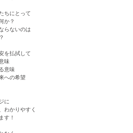
たちにとって
何か？
ならないのは
？
安を払拭して
意味
る意味
来への希望
ジに
、わかりやすく
ます！