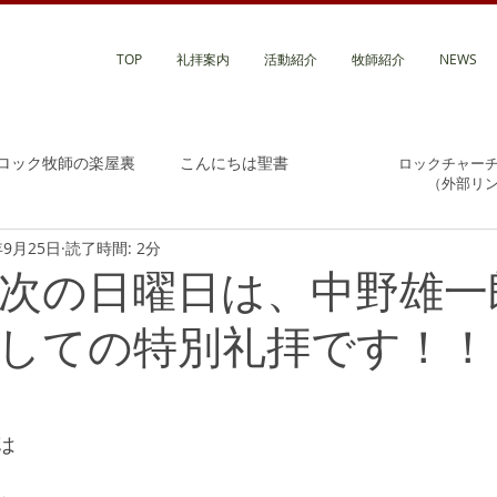
TOP
礼拝案内
活動紹介
牧師紹介
NEWS
ロック牧師の楽屋裏
こんにちは聖書
ロックチャー
（外部リ
年9月25日
読了時間: 2分
次の日曜日は、中野雄一
しての特別礼拝です！！
は