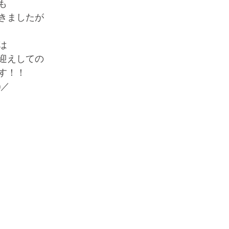
も
きましたが
は
迎えしての
す！！
)／