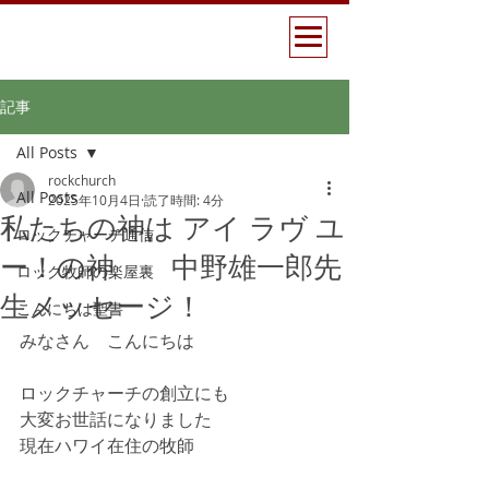
記事
All Posts
rockchurch
All Posts
2025年10月4日
読了時間: 4分
私たちの神は アイ ラヴ ユ
ロックチャーチ通信
ー！の神 中野雄一郎先
ロック牧師の楽屋裏
生メッセージ！
こんにちは聖書
みなさん　こんにちは
ロックチャーチの創立にも
大変お世話になりました
現在ハワイ在住の牧師