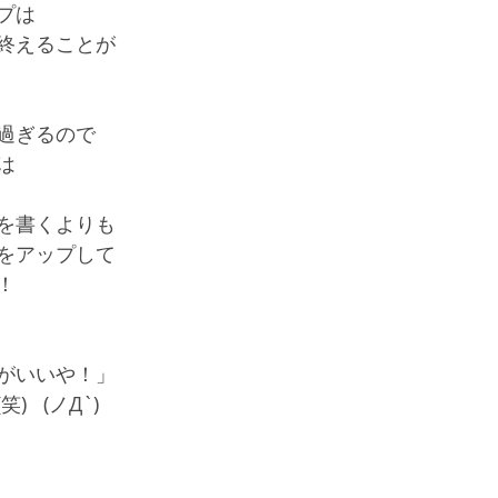
プは
終えることが
過ぎるので
は
を書くよりも
をアップして
！
がいいや！」
  (ノД`) 