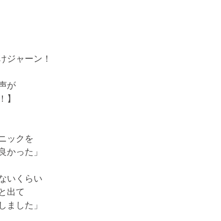
けジャーン！
声が
！】
ニックを
良かった」
ないくらい
と出て
しました」