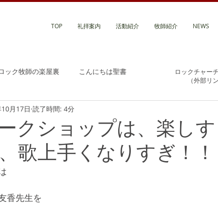
TOP
礼拝案内
活動紹介
牧師紹介
NEWS
ロック牧師の楽屋裏
こんにちは聖書
ロックチャー
（外部リ
年10月17日
読了時間: 4分
ークショップは、楽しす
、歌上手くなりすぎ！！
は
友香先生を