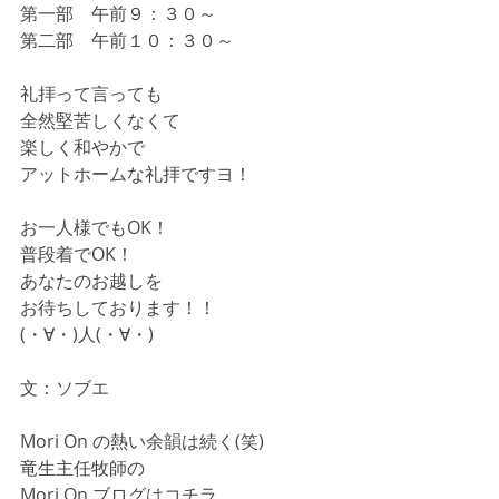
第一部　午前９：３０～
第二部　午前１０：３０～
礼拝って言っても
全然堅苦しくなくて
楽しく和やかで
アットホームな礼拝ですヨ！
お一人様でもOK！
普段着でOK！
あなたのお越しを
お待ちしております！！
(・∀・)人(・∀・)
文：ソブエ
Mori On の熱い余韻は続く(笑)
竜生主任牧師の
Mori On ブログはコチラ