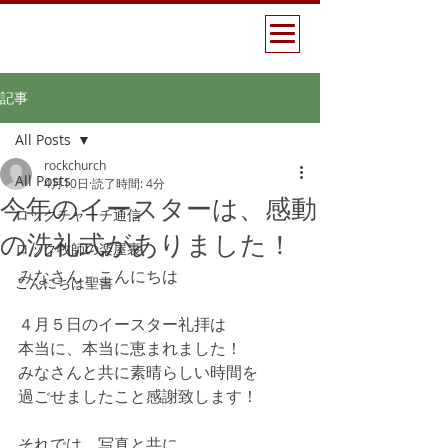
記事
All Posts
rockchurch
All Posts
4月10日
読了時間: 4分
今年のイースターは、感動
ロックチャーチ通信
の洗礼式がありました！
ロック牧師の楽屋裏
みなさん　こんにちは
こんにちは聖書
４月５日のイースター礼拝は
本当に、本当に恵まれました！
みなさんと共に素晴らしい時間を
過ごせましたこと感謝致します！
それでは、写真と共に