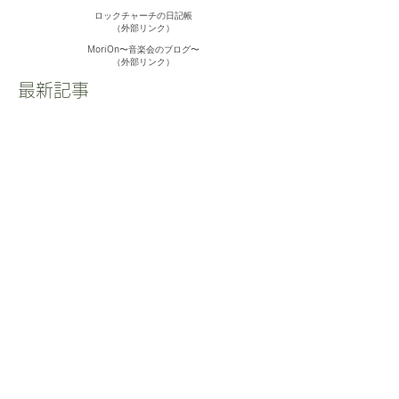
ロックチャーチの日記帳
（外部リンク）
MoriOn〜音楽会のブログ〜
​（外部リンク）
最新記事
私たちは、神様の祝福を流
し出す蛇口とホース