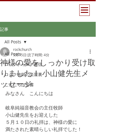
記事
All Posts
rockchurch
All Posts
5月15日
読了時間: 4分
神様の愛をしっかり受け取
ロックチャーチ通信
りました！ 小山健先生メ
ロック牧師の楽屋裏
ッセージ
こんにちは聖書
みなさん　こんにちは
岐阜純福音教会の主任牧師
小山健先生をお迎えした
５月１０日の礼拝は、神様の愛に
満たされた素晴らしい礼拝でした！